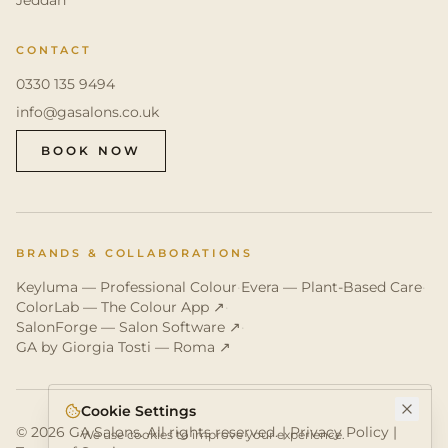
Jeddah
CONTACT
0330 135 9494
info@gasalons.co.uk
BOOK NOW
BRANDS & COLLABORATIONS
Keyluma — Professional Colour
·
Evera — Plant-Based Care
·
ColorLab — The Colour App ↗
·
SalonForge — Salon Software ↗
·
GA by Giorgia Tosti — Roma ↗
Cookie Settings
©
2026
GA Salons. All rights reserved. | Privacy Policy |
We use cookies to improve your experience.